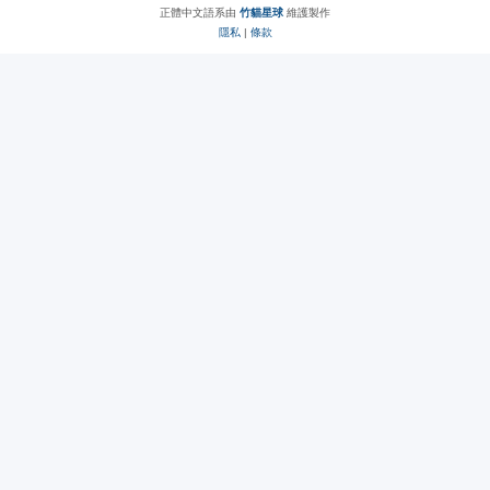
正體中文語系由
竹貓星球
維護製作
隱私
|
條款