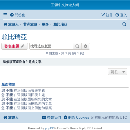
正體中文旅遊人網
問答集
註冊
登入
旅遊人
非洲旅遊
更多
賴比瑞亞
賴比瑞亞
搜尋
進階搜尋
發表主題
0 個主題 • 第
1
頁 (共
1
頁)
這個版面還沒有主題或文章。
前往
版面權限
您
不能
在這個版面發表主題
您
不能
在這個版面回覆主題
您
不能
在這個版面編輯您的文章
您
不能
在這個版面刪除您的文章
您
不能
在這個版面上傳附加檔案
旅遊人
聯繫我們
刪除 Cookies
所有顯示的時間為
UTC
Powered by
phpBB
® Forum Software © phpBB Limited